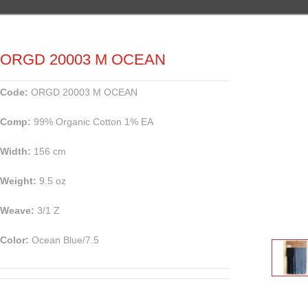
ORGD 20003 M OCEAN
Code:
ORGD 20003 M OCEAN
Comp:
99% Organic Cotton 1% EA
Width:
156 cm
Weight:
9.5 oz
Weave:
3/1 Z
Color:
Ocean Blue/7.5