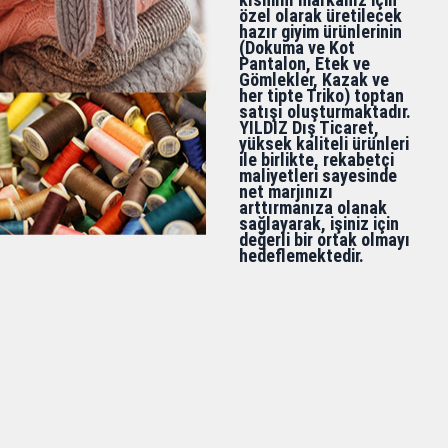
özel olarak üretilecek
hazır giyim ürünlerinin
(Dokuma ve Kot
Pantalon, Etek ve
Gömlekler, Kazak ve
her tipte Triko) toptan
satışı oluşturmaktadır.
YILDIZ Dış Ticaret,
yüksek kaliteli ürünleri
ile birlikte, rekabetçi
maliyetleri sayesinde
net marjınızı
arttırmanıza olanak
sağlayarak, işiniz için
değerli bir ortak olmayı
hedeflemektedir.