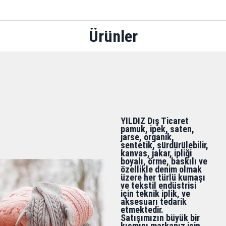
Ürünler
YILDIZ Dış Ticaret
pamuk, ipek, saten,
jarse, organik,
sentetik, sürdürülebilir,
kanvas, jakar, ipliği
boyalı, örme, baskılı ve
özellikle denim olmak
üzere her türlü kumaşı
ve tekstil endüstrisi
için teknik iplik, ve
aksesuarı tedarik
etmektedir.
Satışımızın büyük bir
kısmını markanız için